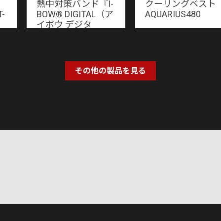
熱中対策バンド『I-
クーリングベスト
-
BOW®︎ DIGITAL（ア
AQUARIUS480
イボウ デジタ
ル）』
その他の製品を見る