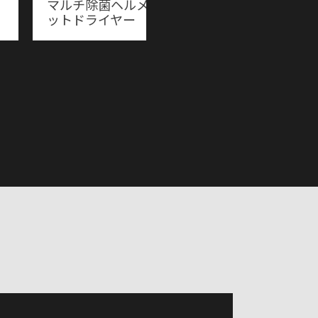
マルチ除菌ヘルメ
フルハーネス対応
ットドライヤー
反射ベスト
SPIDER240