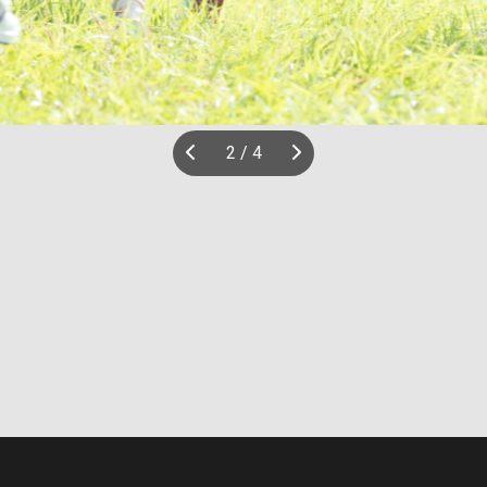
2
/
4
Previous
Next