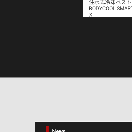
クールベスト70
注水式冷却ベスト
BODYCOOL SMART
X
News