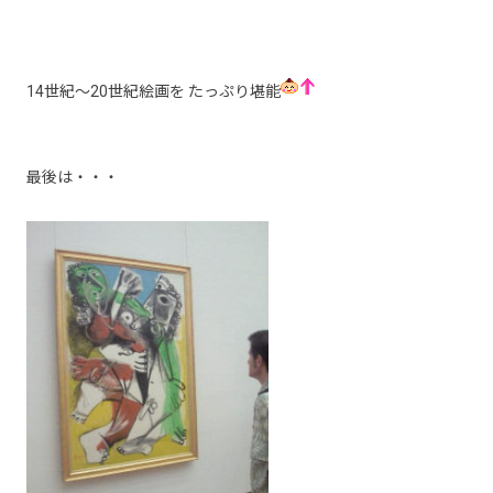
14
世紀～
20
世紀絵画を
たっぷり堪能
最後は・・・