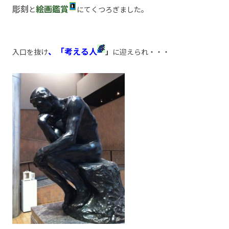
彫刻
絵画鑑賞
と
にてくつろぎました。
、「考える人
入口を抜け
」
に迎えられ・・・