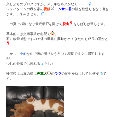
久しぶりのブログですが、ステキなネタがなく・・・
ワンパターンの我が家の
愛猫
ムサシ君
の話を性懲りもなく書き
ます。。すみません。
この夏で2歳になり最近網戸を開けて
脱走
をしばしば致します。
基本的には交通事故が心配で
、
家に軟禁状態ですので外の世界に興味が出てきたのも成長の証かと
しかし、
小心
なので家の周りをうろつく程度ですぐに帰宅します
が、
少しの外出でも疲れる
らしく
帰宅後は写真の様に
先輩犬
の
ララ
の背中を枕にしてお昼寝
で
す。