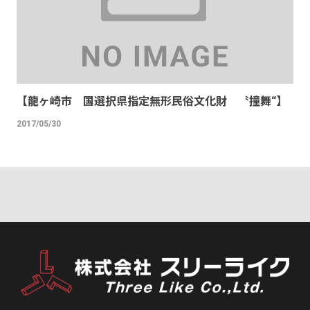
【龍ヶ崎市 国選択県指定無形民俗文化財 〝撞舞“】
2017/05/30