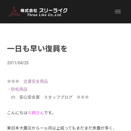
一日も早い復興を
2011/04/25
※※※
交通安全用品
・
防犯用品
の 安心安全屋 スタッフブログ ※※※
こんにちは
Ｓ姉さん
です。
東日本大震災から一ヵ月以上経ってもまだまだ余震が多く、