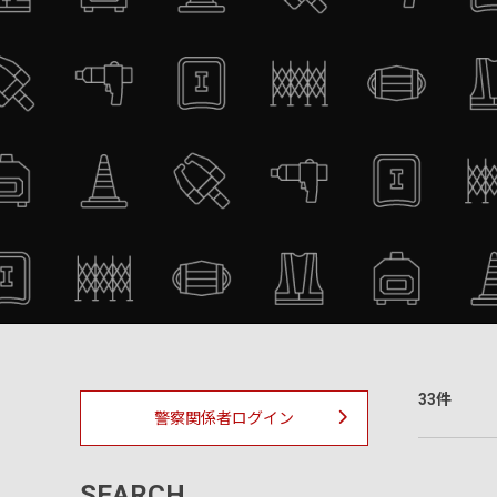
33件
警察関係者ログイン
SEARCH