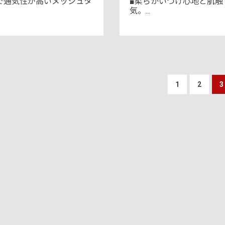
で通気性が高いメッシュタ
■柔らかいつけ心地と肌触
気。...
1
2
3