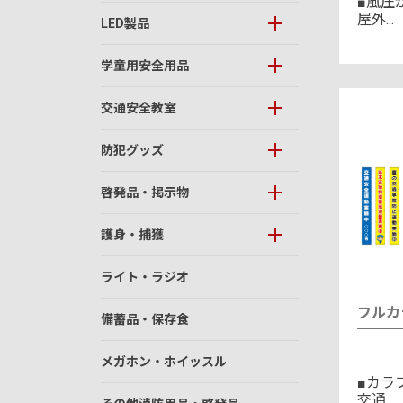
■風圧
屋外...
LED製品
学童用安全用品
交通安全教室
防犯グッズ
啓発品・掲示物
護身・捕獲
ライト・ラジオ
フルカ
備蓄品・保存食
メガホン・ホイッスル
■カラ
交通...