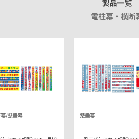
製品一覧
電柱幕・横断
断幕/懸垂幕
懸垂幕