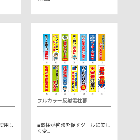
フルカラー反射電柱幕
使用し
■電柱が啓発を促すツールに美し
く変...