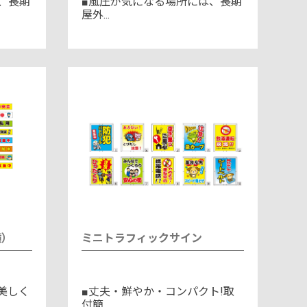
、長期
■風圧が気になる場所には、長期
屋外...
横）
ミニトラフィックサイン
美しく
■丈夫・鮮やか・コンパクト!取
付簡...