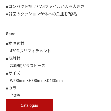
■コンパクトだけどA4ファイルが入る大きさ。
■背面のクッションが体への負担を軽減。
Spec
■本体素材
420Dポリフィラメント
■反射材
高輝度ガラスビーズ
■サイズ
W285mm×H385mm×D130mm
■カラー
全3色
Catalogue