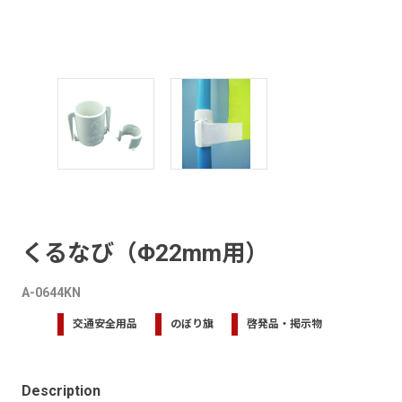
くるなび（Φ22mm用）
A-0644KN
交通安全用品
のぼり旗
啓発品・掲示物
Description