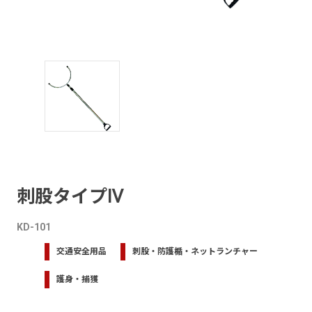
刺股タイプⅣ
KD-101
交通安全用品
刺股・防護楯・ネットランチャー
護身・捕獲