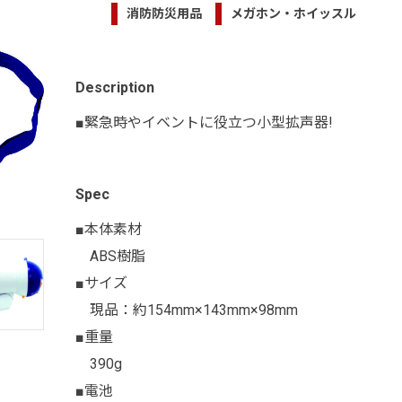
消防防災用品
メガホン・ホイッスル
Description
■緊急時やイベントに役立つ小型拡声器!
Spec
■本体素材
ABS樹脂
■サイズ
現品：約154mm×143mm×98mm
■重量
390g
■電池