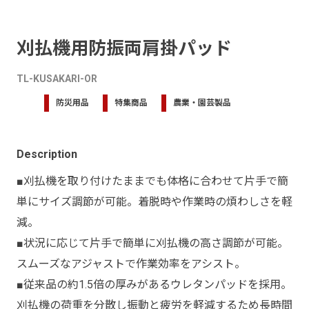
刈払機用防振両肩掛パッド
TL-KUSAKARI-OR
防災用品
特集商品
農業・園芸製品
Description
■刈払機を取り付けたままでも体格に合わせて片手で簡
単にサイズ調節が可能。着脱時や作業時の煩わしさを軽
減。
■状況に応じて片手で簡単に刈払機の高さ調節が可能。
スムーズなアジャストで作業効率をアシスト。
■従来品の約1.5倍の厚みがあるウレタンパッドを採用。
刈払機の荷重を分散し振動と疲労を軽減するため長時間